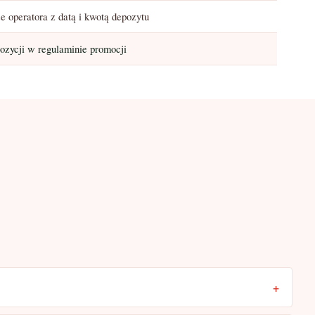
e operatora z datą i kwotą depozytu
pozycji w regulaminie promocji