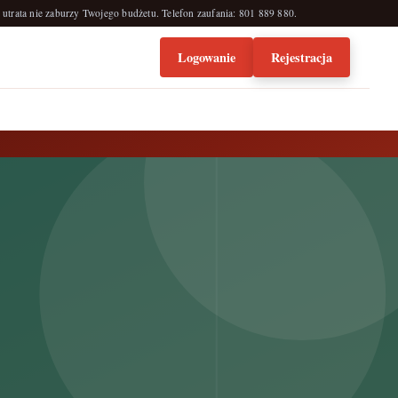
h utrata nie zaburzy Twojego budżetu. Telefon zaufania: 801 889 880.
Logowanie
Rejestracja