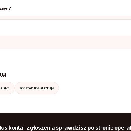
czego?
ku
a stoi
Aviator nie startuje
tus konta i zgłoszenia sprawdzisz po stronie opera