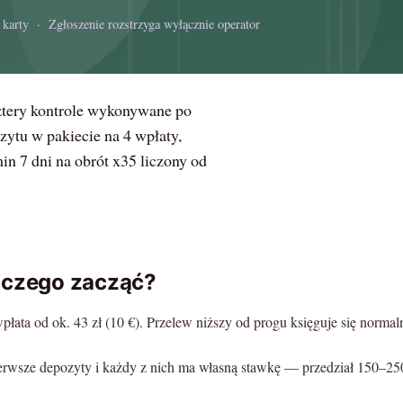
 karty · Zgłoszenie rozstrzyga wyłącznie operator
cztery kontrole wykonywane po
zytu w pakiecie na 4 wpłaty,
n 7 dni na obrót x35 liczony od
d czego zacząć?
ata od ok. 43 zł (10 €). Przelew niższy od progu księguje się normalni
 pierwsze depozyty i każdy z nich ma własną stawkę — przedział 150–250