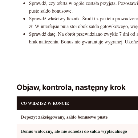
Sprawdź, czy oferta w ogóle została przyjęta. Pozosta
puste saldo bonusowe.
Sprawdź właściwy licznik. Środki z pakietu prowadzone
zł. W interfejsie pula stoi obok salda gotówkowego, w
Sprawdź datę. Na obrót przewidziano zwykle 7 dni od a
brak naliczenia. Bonus nie gwarantuje wygranej. Ukońc
Objaw, kontrola, następny krok
CO WIDZISZ W KONCIE
Depozyt zaksięgowany, saldo bonusowe puste
Bonus widoczny, ale nie schodzi do salda wypłacalnego