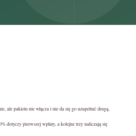
e, ale pakietu nie włącza i nie da się go uzupełnić drugą,
% dotyczy pierwszej wpłaty, a kolejne trzy naliczają się