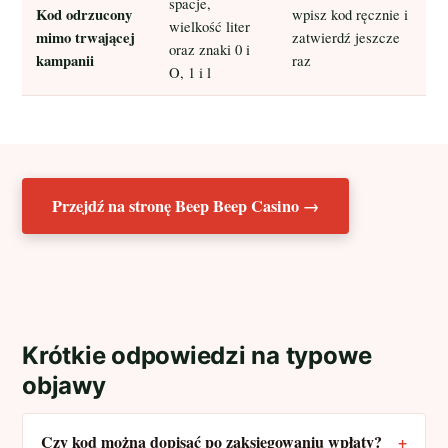
spacje,
Kod odrzucony
wpisz kod ręcznie i
wielkość liter
mimo trwającej
zatwierdź jeszcze
oraz znaki 0 i
kampanii
raz
O, 1 i l
Przejdź na stronę Beep Beep Casino →
Krótkie odpowiedzi na typowe
objawy
Czy kod można dopisać po zaksięgowaniu wpłaty?