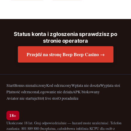
Status konta i zgłoszenia sprawdzisz po
stronie operatora
Przejdź na stronę Beep Beep Casino →
Start
Bonus nienaliczony
Kod odrzucony
Wpłata nie doszła
Wypłata stoi
Płatność odrzucona
Logowanie nie działa
APK blokowany
Aviator nie startuje
Stół live stoi
O poradniku
18+
Ukończone 18 lat. Graj odpowiedzialnie — hazard może uzależniać. Telefon
zaufania: 801 889 880 (bezpłatna, całodobowa infolinia KCPU dla osób z