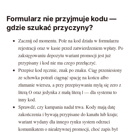
Formularz nie przyjmuje kodu —
gdzie szukać przyczyny?
Zacznij od momentu. Pole na kod działa w formularzu
rejestracji oraz w kasie przed zatwierdzeniem wpłaty. Po
zaksięgowaniu depozytu wariant promocji jest już
przypisany i kod nie ma czego przełączyć.
Przepisz kod ręcznie, znak po znaku. Ciąg przeniesiony
ze schowka potrafi ciągnąć spację na końcu albo
złamanie wiersza, a przy przepisywaniu mylą się zero z
literą O oraz jedynka z małą literą l — dla systemu to
inny kod.
Sprawdź, czy kampania nadal trwa. Kody mają datę
zakończenia i bywają przypisane do kanału lub kraju;
wariant wydany dla innego rynku system odrzuci
komunikatem o nieaktywnej promocji, choć zapis był