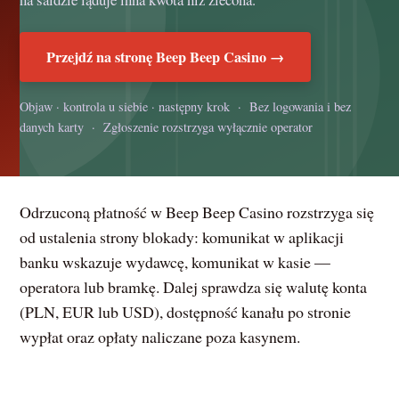
Przejdź na stronę Beep Beep Casino →
Objaw · kontrola u siebie · następny krok · Bez logowania i bez
danych karty · Zgłoszenie rozstrzyga wyłącznie operator
Odrzuconą płatność w Beep Beep Casino rozstrzyga się
od ustalenia strony blokady: komunikat w aplikacji
banku wskazuje wydawcę, komunikat w kasie —
operatora lub bramkę. Dalej sprawdza się walutę konta
(PLN, EUR lub USD), dostępność kanału po stronie
wypłat oraz opłaty naliczane poza kasynem.