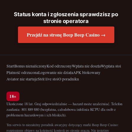
Status konta i zgłoszenia sprawdzisz po
stronie operatora
Przejdź na stronę Beep Beep Casino →
Start
Bonus nienaliczony
Kod odrzucony
Wpłata nie doszła
Wypłata stoi
Płatność odrzucona
Logowanie nie działa
APK blokowany
Aviator nie startuje
Stół live stoi
O poradniku
18+
Ukończone 18 lat. Graj odpowiedzialnie — hazard może uzależniać. Telefon
zaufania: 801 889 880 (bezpłatna, całodobowa infolinia KCPU dla osób z
problemem hazardowym i ich bliskich).
Ten serwis to niezależny poradnik awaryjny dotyczący marki Beep Beep Casino:
rozpisujemy objawy na kolejność kontroli po stronie gracza. Nie jesteśmy